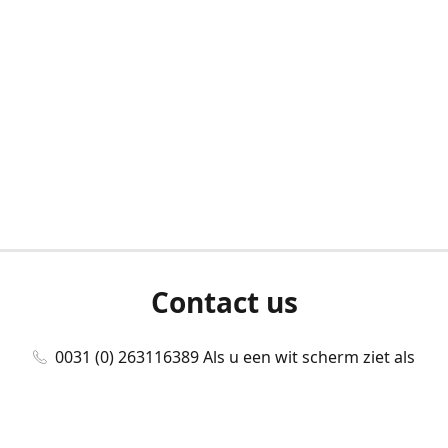
Contact us
0031 (0) 263116389 Als u een wit scherm ziet als
u bent ingelogd, neem dan contact met ons
op./Wenn Sie beim Anmelden einen weißen
Bildschirm sehen, kontaktieren Sie uns bitte./If you
see a white screen after attempting to log in,