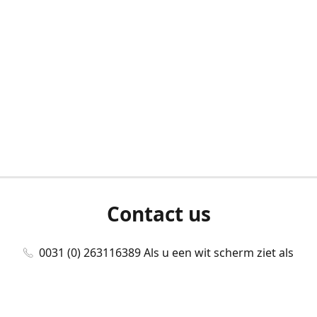
Contact us
0031 (0) 263116389 Als u een wit scherm ziet als
u bent ingelogd, neem dan contact met ons
op./Wenn Sie beim Anmelden einen weißen
Bildschirm sehen, kontaktieren Sie uns bitte./If you
see a white screen after attempting to log in,