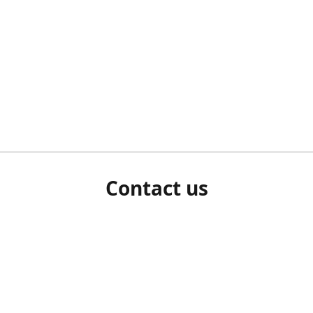
Contact us
herm ziet als u bent ingelogd, neem dan contact met ons 
en Sie uns bitte./If you see a white screen after attempting 
entex@engelvaart.com
www.engelvaart.com