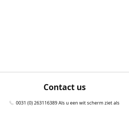
Contact us
0031 (0) 263116389 Als u een wit scherm ziet als
u bent ingelogd, neem dan contact met ons
op./Wenn Sie beim Anmelden einen weißen
Bildschirm sehen, kontaktieren Sie uns bitte./If you
see a white screen after attempting to log in,