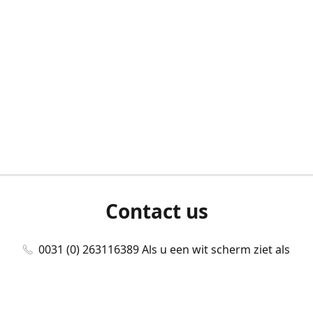
Contact us
0031 (0) 263116389 Als u een wit scherm ziet als
u bent ingelogd, neem dan contact met ons
op./Wenn Sie beim Anmelden einen weißen
Bildschirm sehen, kontaktieren Sie uns bitte./If you
see a white screen after attempting to log in,