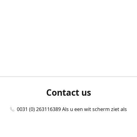
Contact us
0031 (0) 263116389 Als u een wit scherm ziet als
u bent ingelogd, neem dan contact met ons
op./Wenn Sie beim Anmelden einen weißen
Bildschirm sehen, kontaktieren Sie uns bitte./If you
see a white screen after attempting to log in,