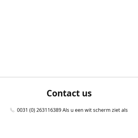
Contact us
0031 (0) 263116389 Als u een wit scherm ziet als
u bent ingelogd, neem dan contact met ons
op./Wenn Sie beim Anmelden einen weißen
Bildschirm sehen, kontaktieren Sie uns bitte./If you
see a white screen after attempting to log in,