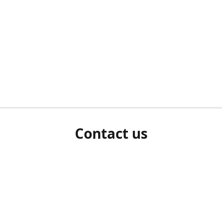
Contact us
herm ziet als u bent ingelogd, neem dan contact met ons 
en Sie uns bitte./If you see a white screen after attempting 
entex@engelvaart.com
www.engelvaart.com