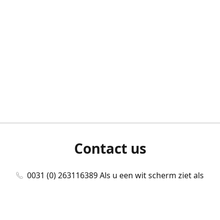
Contact us
0031 (0) 263116389 Als u een wit scherm ziet als
u bent ingelogd, neem dan contact met ons
op./Wenn Sie beim Anmelden einen weißen
Bildschirm sehen, kontaktieren Sie uns bitte./If you
see a white screen after attempting to log in,