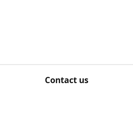
Contact us
herm ziet als u bent ingelogd, neem dan contact met ons 
en Sie uns bitte./If you see a white screen after attempting 
entex@engelvaart.com
www.engelvaart.com