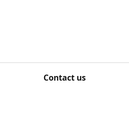
Contact us
herm ziet als u bent ingelogd, neem dan contact met ons 
en Sie uns bitte./If you see a white screen after attempting 
entex@engelvaart.com
www.engelvaart.com