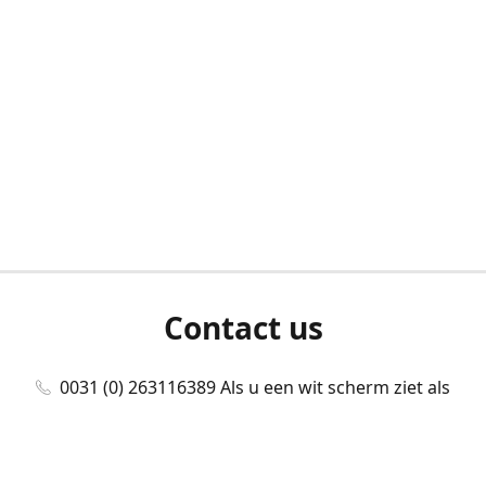
Contact us
0031 (0) 263116389 Als u een wit scherm ziet als
u bent ingelogd, neem dan contact met ons
op./Wenn Sie beim Anmelden einen weißen
Bildschirm sehen, kontaktieren Sie uns bitte./If you
see a white screen after attempting to log in,