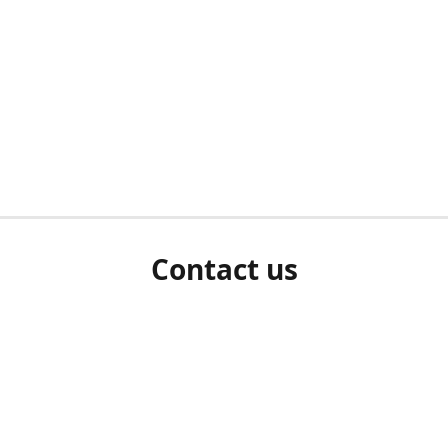
Contact us
herm ziet als u bent ingelogd, neem dan contact met ons 
en Sie uns bitte./If you see a white screen after attempting 
entex@engelvaart.com
www.engelvaart.com