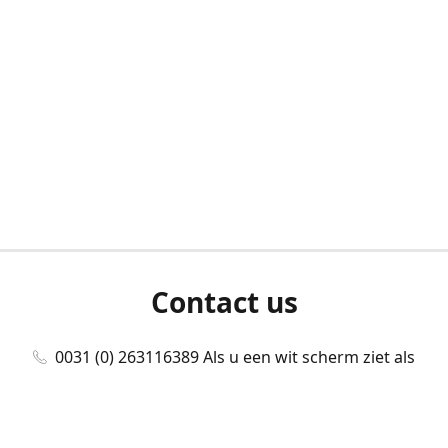
Contact us
0031 (0) 263116389 Als u een wit scherm ziet als
u bent ingelogd, neem dan contact met ons
op./Wenn Sie beim Anmelden einen weißen
Bildschirm sehen, kontaktieren Sie uns bitte./If you
see a white screen after attempting to log in,