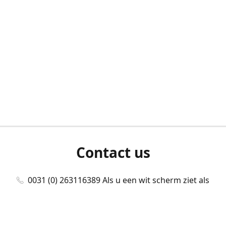
Contact us
0031 (0) 263116389 Als u een wit scherm ziet als
u bent ingelogd, neem dan contact met ons
op./Wenn Sie beim Anmelden einen weißen
Bildschirm sehen, kontaktieren Sie uns bitte./If you
see a white screen after attempting to log in,