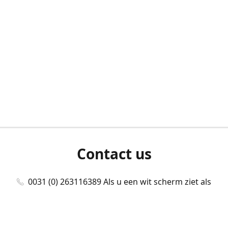
Contact us
0031 (0) 263116389 Als u een wit scherm ziet als
u bent ingelogd, neem dan contact met ons
op./Wenn Sie beim Anmelden einen weißen
Bildschirm sehen, kontaktieren Sie uns bitte./If you
see a white screen after attempting to log in,