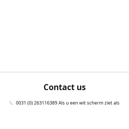
Contact us
0031 (0) 263116389 Als u een wit scherm ziet als
u bent ingelogd, neem dan contact met ons
op./Wenn Sie beim Anmelden einen weißen
Bildschirm sehen, kontaktieren Sie uns bitte./If you
see a white screen after attempting to log in,