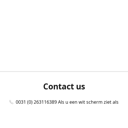
Contact us
0031 (0) 263116389 Als u een wit scherm ziet als
u bent ingelogd, neem dan contact met ons
op./Wenn Sie beim Anmelden einen weißen
Bildschirm sehen, kontaktieren Sie uns bitte./If you
see a white screen after attempting to log in,