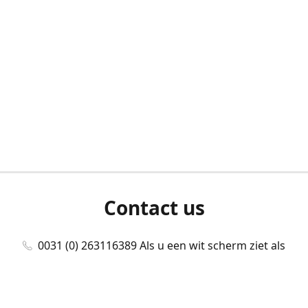
Contact us
0031 (0) 263116389 Als u een wit scherm ziet als
u bent ingelogd, neem dan contact met ons
op./Wenn Sie beim Anmelden einen weißen
Bildschirm sehen, kontaktieren Sie uns bitte./If you
see a white screen after attempting to log in,