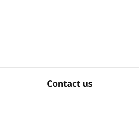
Contact us
herm ziet als u bent ingelogd, neem dan contact met ons 
en Sie uns bitte./If you see a white screen after attempting 
entex@engelvaart.com
www.engelvaart.com