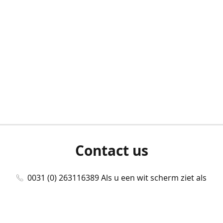
Contact us
0031 (0) 263116389 Als u een wit scherm ziet als
u bent ingelogd, neem dan contact met ons
op./Wenn Sie beim Anmelden einen weißen
Bildschirm sehen, kontaktieren Sie uns bitte./If you
see a white screen after attempting to log in,