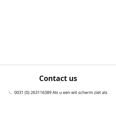
Contact us
0031 (0) 263116389 Als u een wit scherm ziet als
u bent ingelogd, neem dan contact met ons
op./Wenn Sie beim Anmelden einen weißen
Bildschirm sehen, kontaktieren Sie uns bitte./If you
see a white screen after attempting to log in,