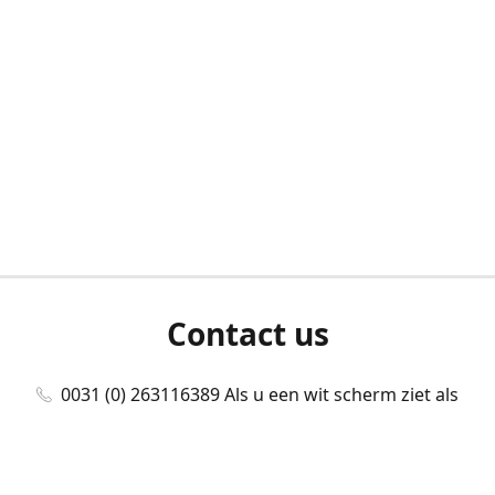
Contact us
0031 (0) 263116389 Als u een wit scherm ziet als
u bent ingelogd, neem dan contact met ons
op./Wenn Sie beim Anmelden einen weißen
Bildschirm sehen, kontaktieren Sie uns bitte./If you
see a white screen after attempting to log in,