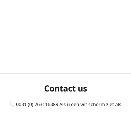
Contact us
0031 (0) 263116389 Als u een wit scherm ziet als
u bent ingelogd, neem dan contact met ons
op./Wenn Sie beim Anmelden einen weißen
Bildschirm sehen, kontaktieren Sie uns bitte./If you
see a white screen after attempting to log in,