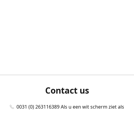
Contact us
0031 (0) 263116389 Als u een wit scherm ziet als
u bent ingelogd, neem dan contact met ons
op./Wenn Sie beim Anmelden einen weißen
Bildschirm sehen, kontaktieren Sie uns bitte./If you
see a white screen after attempting to log in,