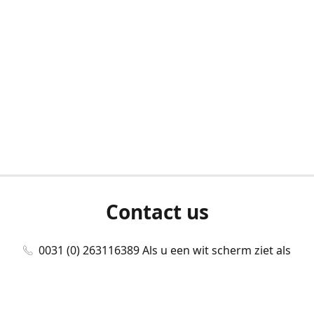
Contact us
0031 (0) 263116389 Als u een wit scherm ziet als
u bent ingelogd, neem dan contact met ons
op./Wenn Sie beim Anmelden einen weißen
Bildschirm sehen, kontaktieren Sie uns bitte./If you
see a white screen after attempting to log in,