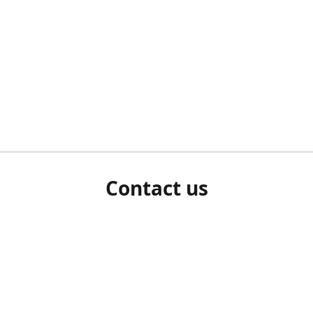
Contact us
herm ziet als u bent ingelogd, neem dan contact met ons 
en Sie uns bitte./If you see a white screen after attempting 
entex@engelvaart.com
www.engelvaart.com