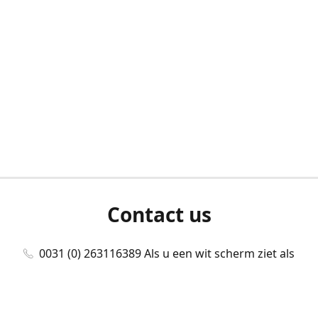
Contact us
0031 (0) 263116389 Als u een wit scherm ziet als
u bent ingelogd, neem dan contact met ons
op./Wenn Sie beim Anmelden einen weißen
Bildschirm sehen, kontaktieren Sie uns bitte./If you
see a white screen after attempting to log in,