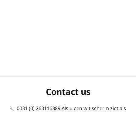
Contact us
0031 (0) 263116389 Als u een wit scherm ziet als
u bent ingelogd, neem dan contact met ons
op./Wenn Sie beim Anmelden einen weißen
Bildschirm sehen, kontaktieren Sie uns bitte./If you
see a white screen after attempting to log in,