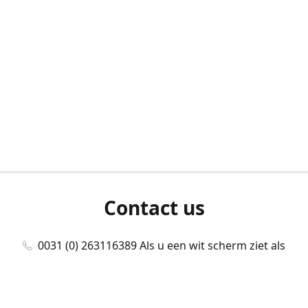
Contact us
0031 (0) 263116389 Als u een wit scherm ziet als
u bent ingelogd, neem dan contact met ons
op./Wenn Sie beim Anmelden einen weißen
Bildschirm sehen, kontaktieren Sie uns bitte./If you
see a white screen after attempting to log in,