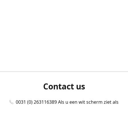
Contact us
0031 (0) 263116389 Als u een wit scherm ziet als
u bent ingelogd, neem dan contact met ons
op./Wenn Sie beim Anmelden einen weißen
Bildschirm sehen, kontaktieren Sie uns bitte./If you
see a white screen after attempting to log in,