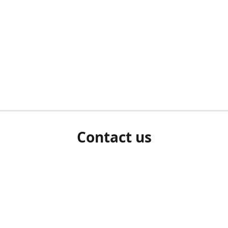
Contact us
herm ziet als u bent ingelogd, neem dan contact met ons 
en Sie uns bitte./If you see a white screen after attempting 
entex@engelvaart.com
www.engelvaart.com