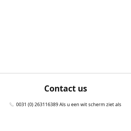
Contact us
0031 (0) 263116389 Als u een wit scherm ziet als
u bent ingelogd, neem dan contact met ons
op./Wenn Sie beim Anmelden einen weißen
Bildschirm sehen, kontaktieren Sie uns bitte./If you
see a white screen after attempting to log in,