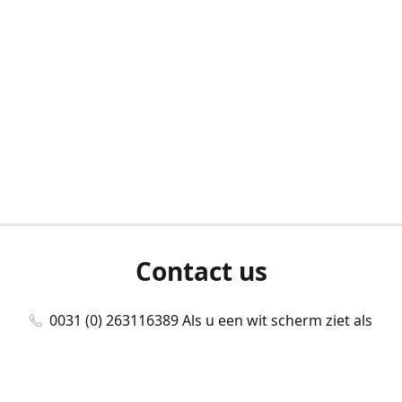
Contact us
0031 (0) 263116389 Als u een wit scherm ziet als
u bent ingelogd, neem dan contact met ons
op./Wenn Sie beim Anmelden einen weißen
Bildschirm sehen, kontaktieren Sie uns bitte./If you
see a white screen after attempting to log in,