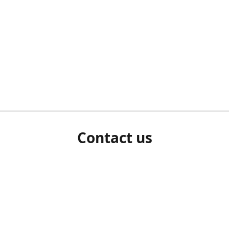
Contact us
herm ziet als u bent ingelogd, neem dan contact met ons 
en Sie uns bitte./If you see a white screen after attempting 
entex@engelvaart.com
www.engelvaart.com