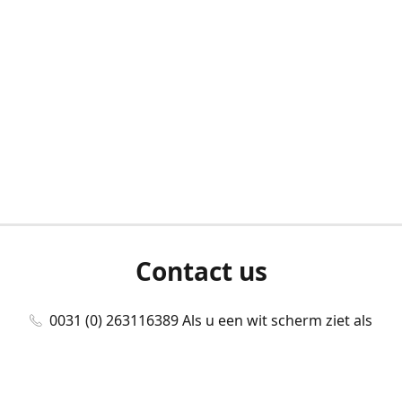
Contact us
0031 (0) 263116389 Als u een wit scherm ziet als
u bent ingelogd, neem dan contact met ons
op./Wenn Sie beim Anmelden einen weißen
Bildschirm sehen, kontaktieren Sie uns bitte./If you
see a white screen after attempting to log in,