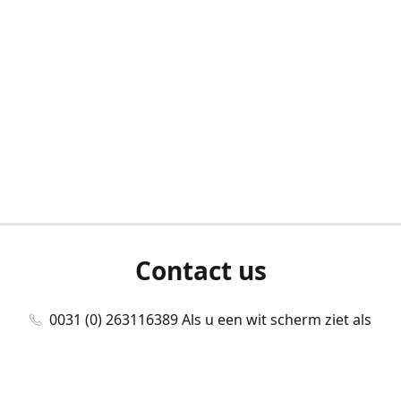
Contact us
0031 (0) 263116389 Als u een wit scherm ziet als
u bent ingelogd, neem dan contact met ons
op./Wenn Sie beim Anmelden einen weißen
Bildschirm sehen, kontaktieren Sie uns bitte./If you
see a white screen after attempting to log in,