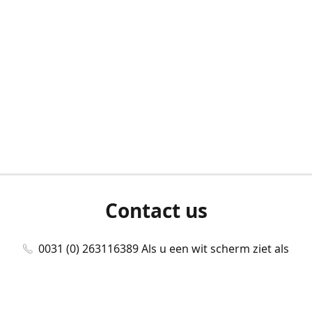
Contact us
0031 (0) 263116389 Als u een wit scherm ziet als
u bent ingelogd, neem dan contact met ons
op./Wenn Sie beim Anmelden einen weißen
Bildschirm sehen, kontaktieren Sie uns bitte./If you
see a white screen after attempting to log in,