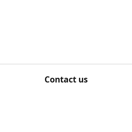
Contact us
herm ziet als u bent ingelogd, neem dan contact met ons 
en Sie uns bitte./If you see a white screen after attempting 
entex@engelvaart.com
www.engelvaart.com