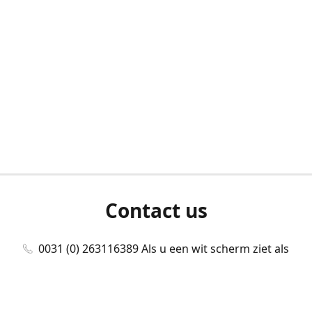
Contact us
0031 (0) 263116389 Als u een wit scherm ziet als
u bent ingelogd, neem dan contact met ons
op./Wenn Sie beim Anmelden einen weißen
Bildschirm sehen, kontaktieren Sie uns bitte./If you
see a white screen after attempting to log in,