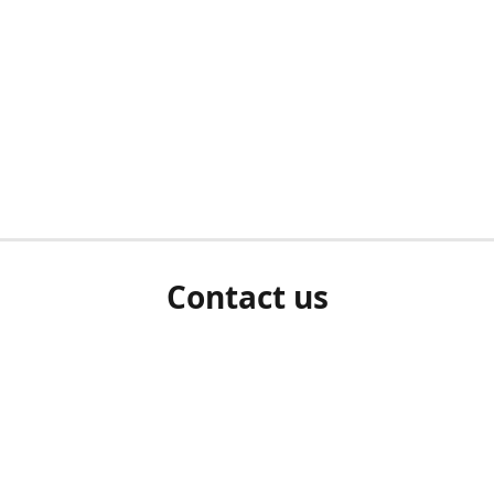
Contact us
herm ziet als u bent ingelogd, neem dan contact met ons 
en Sie uns bitte./If you see a white screen after attempting 
entex@engelvaart.com
www.engelvaart.com