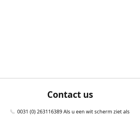
Contact us
0031 (0) 263116389 Als u een wit scherm ziet als
u bent ingelogd, neem dan contact met ons
op./Wenn Sie beim Anmelden einen weißen
Bildschirm sehen, kontaktieren Sie uns bitte./If you
see a white screen after attempting to log in,