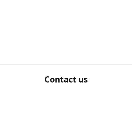
Contact us
herm ziet als u bent ingelogd, neem dan contact met ons 
en Sie uns bitte./If you see a white screen after attempting 
entex@engelvaart.com
www.engelvaart.com