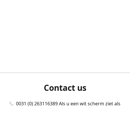
Contact us
0031 (0) 263116389 Als u een wit scherm ziet als
u bent ingelogd, neem dan contact met ons
op./Wenn Sie beim Anmelden einen weißen
Bildschirm sehen, kontaktieren Sie uns bitte./If you
see a white screen after attempting to log in,