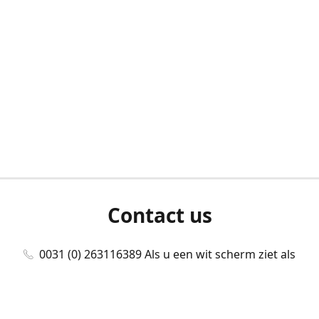
Contact us
0031 (0) 263116389 Als u een wit scherm ziet als
u bent ingelogd, neem dan contact met ons
op./Wenn Sie beim Anmelden einen weißen
Bildschirm sehen, kontaktieren Sie uns bitte./If you
see a white screen after attempting to log in,